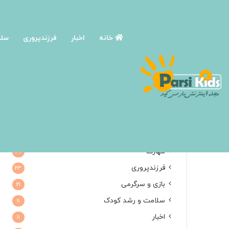
خانه
اخبار
فرزندپروری
سلا
دسته بندی ها
آموزش و پرورش کودک
72
نوجوانی و روانشناسی نوجوان
34
مهارت
31
فرزندپروری
23
بازی و سرگرمی
21
سلامت و رشد کودک
11
اخبار
11