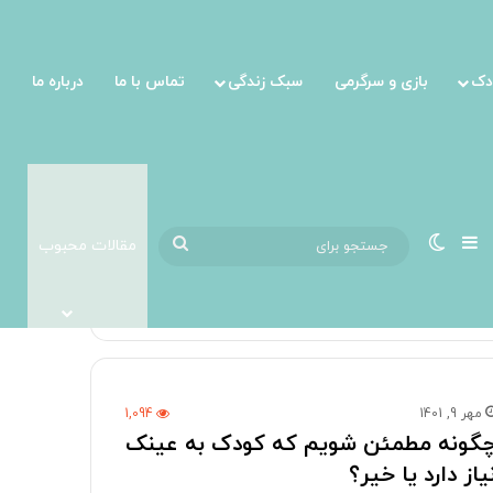
دک
بازی و سرگرمی
سبک زندگی
تماس با ما
درباره ما
نوارکناری
تغییر پوسته
جستجو
مقالات محبوب
برای
مهر 9, 1401
1,094
گونه مطمئن شویم که کودک به عینک
یاز دارد یا خیر؟