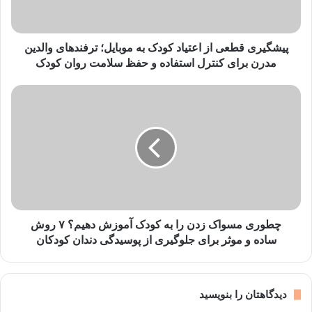
موبایل؛
ترفندهای
والدین
مدرن
پیشگیری قطعی از اعتیاد کودک به موبایل؛ ترفندهای والدین
برای
مدرن برای کنترل استفاده و حفظ سلامت روان کودک
کنترل
استفاده
چطوری
و
مسواک
حفظ
زدن
سلامت
را
روان
به
کودک
کودک
آموزش
دهیم؟
۷
روش
چطوری مسواک زدن را به کودک آموزش دهیم؟ ۷ روش
ساده
ساده و موثر برای جلوگیری از پوسیدگی دندان کودکان
و
موثر
برای
دیدگاهتان را بنویسید
جلوگیری
از