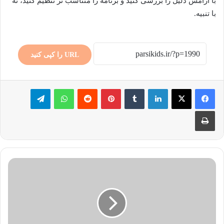
با آرامش دلیل را بررسی کنید و برنامه را متناسب تر تنظیم کنید، نه
با تنبیه.
URL را کپی کنید
لینکدین
‫تامبلر
پینترست
‫رددیت
واتس آپ
تلگرام
چاپ
پیشگیری
قطعی
از
اعتیاد
کودک
به