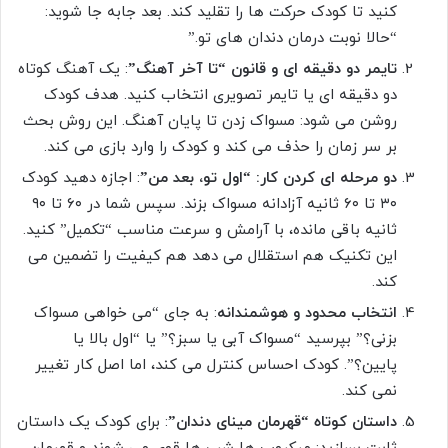
کنید تا کودک حرکت ها را تقلید کند. بعد جابه جا شوید:
“حالا نوبت درمان دندان های تو.”
تایمر دو دقیقه ای و قانون “تا آخر آهنگ”
: یک آهنگ کوتاه
دو دقیقه ای یا تایمر تصویری انتخاب کنید. هدف کودک
روشن می شود: مسواک زدن تا پایان آهنگ. این روش بحث
بر سر زمان را حذف می کند و کودک را وارد بازی می کند.
دو مرحله ای کردن کار: “اول تو، بعد من”
: اجازه دهید کودک
۳۰ تا ۶۰ ثانیه آزادانه مسواک بزند. سپس شما در ۶۰ تا ۹۰
ثانیه باقی مانده، با آرامش و سرعت مناسب “تکمیل” کنید.
این تکنیک هم استقلال می دهد هم کیفیت را تضمین می
کند.
انتخاب محدود و هوشمندانه
: به جای “می خواهی مسواک
بزنی؟” بپرسید “مسواک آبی یا سبز؟” یا “اول بالا یا
پایین؟”. کودک احساس کنترل می کند، اما اصل کار تغییر
نمی کند.
داستان کوتاه “قهرمان مینای دندان”
: برای کودک یک داستان