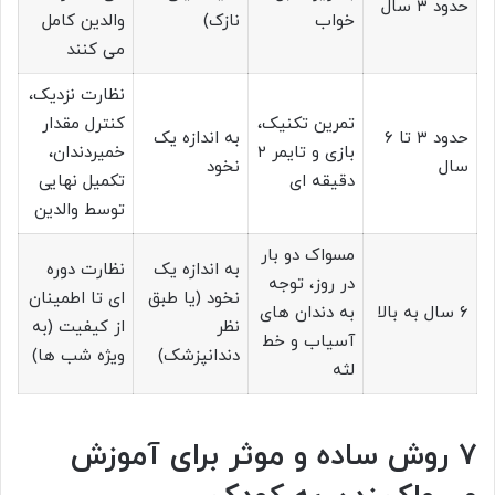
حدود ۳ سال
خواب
نازک)
والدین کامل
می کنند
نظارت نزدیک،
تمرین تکنیک،
کنترل مقدار
حدود ۳ تا ۶
به اندازه یک
بازی و تایمر ۲
خمیردندان،
سال
نخود
دقیقه ای
تکمیل نهایی
توسط والدین
مسواک دو بار
به اندازه یک
نظارت دوره
در روز، توجه
نخود (یا طبق
ای تا اطمینان
۶ سال به بالا
به دندان های
نظر
از کیفیت (به
آسیاب و خط
دندانپزشک)
ویژه شب ها)
لثه
۷ روش ساده و موثر برای آموزش