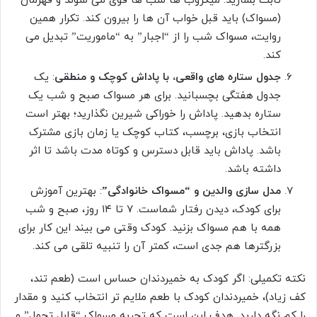
ثابت بسازید: میکروب ها شب ها قوی می شوند و قهرمان
(مسواک) باید قبل خواب آن ها را بیرون کند. تکرار همین
روایت، مسواک شب را از “اجبار” به “ماموریت” تبدیل می
کند.
جدول ستاره های واقعی، با پاداش کوچک و منطقی
: یک
جدول هفتگی بچسبانید. برای هر مسواک صبح و شب یک
ستاره بدهید. پاداش را خوراکی شیرین نگذارید؛ بهتر است
انتخاب بازی، برچسب، کتاب کوچک یا زمان بازی مشترک
باشد. پاداش باید قابل دسترس و کوتاه مدت باشد تا اثر
داشته باشد.
مدل سازی والدین و “مسواک خانوادگی”
: بهترین آموزش
برای کودک، دیدن رفتار شماست. ۷ تا ۱۴ روز، صبح و شب
همه با هم مسواک بزنید. کودک وقتی می بیند این کار برای
بزرگترها هم جدی است، کمتر آن را تنبیه تلقی می کند.
نکته تکمیلی: اگر کودک به خمیردندان حساس است (طعم تند،
کف زیاد)، خمیردندان کودک با طعم ملایم تر انتخاب کنید و مقدار
را کم نگه دارید. هدف این است که تجربه مسواک “قابل تحمل” و