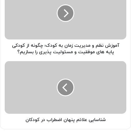
و
مدیریت
زمان
به
کودک؛
چگونه
از
کودکی
آموزش نظم و مدیریت زمان به کودک؛ چگونه از کودکی
پایه
پایه های موفقیت و مسئولیت پذیری را بسازیم؟
های
موفقیت
شناسایی
و
علائم
مسئولیت
پنهان
پذیری
اضطراب
را
در
بسازیم؟
کودکان
شناسایی علائم پنهان اضطراب در کودکان