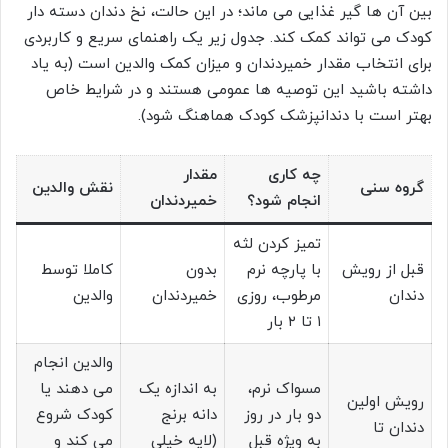
بین آن ها گیر غذایی می ماند؛ در این حالت، نخ دندان دسته دار
کودک می تواند کمک کند. جدول زیر یک راهنمای سریع و کاربردی
برای انتخاب مقدار خمیردندان و میزان کمک والدین است (به یاد
داشته باشید این توصیه ها عمومی هستند و در شرایط خاص
بهتر است با دندانپزشک کودک هماهنگ شود).
چه کاری
مقدار
گروه سنی
نقش والدین
انجام شود؟
خمیردندان
تمیز کردن لثه
قبل از رویش
با پارچه نرم
بدون
کاملا توسط
دندان
مرطوب، روزی
خمیردندان
والدین
۱ تا ۲ بار
والدین انجام
مسواک نرم،
به اندازه یک
می دهند یا
رویش اولین
دو بار در روز
دانه برنج
کودک شروع
دندان تا
به ویژه قبل
(لایه خیلی
می کند و