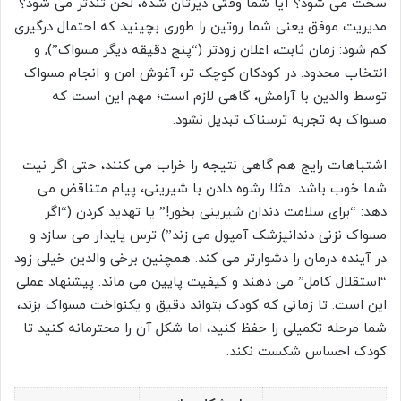
سخت می شود؟ آیا شما وقتی دیرتان شده، لحن تندتر می شود؟
مدیریت موفق یعنی شما روتین را طوری بچینید که احتمال درگیری
کم شود: زمان ثابت، اعلان زودتر (“پنج دقیقه دیگر مسواک”), و
انتخاب محدود. در کودکان کوچک تر، آغوش امن و انجام مسواک
توسط والدین با آرامش، گاهی لازم است؛ مهم این است که
مسواک به تجربه ترسناک تبدیل نشود.
اشتباهات رایج هم گاهی نتیجه را خراب می کنند، حتی اگر نیت
شما خوب باشد. مثلا رشوه دادن با شیرینی، پیام متناقض می
دهد: “برای سلامت دندان شیرینی بخور!” یا تهدید کردن (“اگر
مسواک نزنی دندانپزشک آمپول می زند”) ترس پایدار می سازد و
در آینده درمان را دشوارتر می کند. همچنین برخی والدین خیلی زود
“استقلال کامل” می دهند و کیفیت پایین می ماند. پیشنهاد عملی
این است: تا زمانی که کودک بتواند دقیق و یکنواخت مسواک بزند،
شما مرحله تکمیلی را حفظ کنید، اما شکل آن را محترمانه کنید تا
کودک احساس شکست نکند.