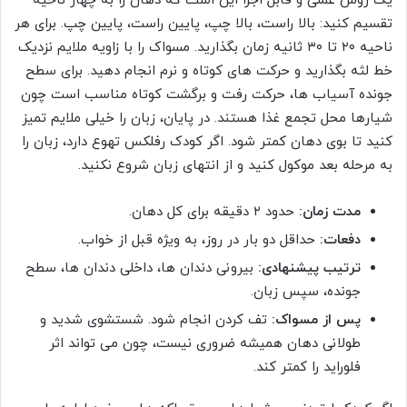
یک روش عملی و قابل اجرا این است که دهان را به چهار ناحیه
تقسیم کنید: بالا راست، بالا چپ، پایین راست، پایین چپ. برای هر
ناحیه ۲۰ تا ۳۰ ثانیه زمان بگذارید. مسواک را با زاویه ملایم نزدیک
خط لثه بگذارید و حرکت های کوتاه و نرم انجام دهید. برای سطح
جونده آسیاب ها، حرکت رفت و برگشت کوتاه مناسب است چون
شیارها محل تجمع غذا هستند. در پایان، زبان را خیلی ملایم تمیز
کنید تا بوی دهان کمتر شود. اگر کودک رفلکس تهوع دارد، زبان را
به مرحله بعد موکول کنید و از انتهای زبان شروع نکنید.
مدت زمان:
حدود ۲ دقیقه برای کل دهان.
دفعات:
حداقل دو بار در روز، به ویژه قبل از خواب.
ترتیب پیشنهادی:
بیرونی دندان ها، داخلی دندان ها، سطح
جونده، سپس زبان.
پس از مسواک:
تف کردن انجام شود. شستشوی شدید و
طولانی دهان همیشه ضروری نیست، چون می تواند اثر
فلوراید را کمتر کند.