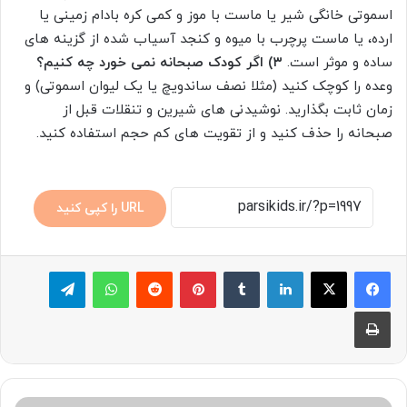
اسموتی خانگی شیر یا ماست با موز و کمی کره بادام زمینی یا
ارده، یا ماست پرچرب با میوه و کنجد آسیاب شده از گزینه های
ساده و موثر است.
۳) اگر کودک صبحانه نمی خورد چه کنیم؟
وعده را کوچک کنید (مثلا نصف ساندویچ یا یک لیوان اسموتی) و
زمان ثابت بگذارید. نوشیدنی های شیرین و تنقلات قبل از
صبحانه را حذف کنید و از تقویت های کم حجم استفاده کنید.
URL را کپی کنید
لینکدین
‫تامبلر
پینترست
‫رددیت
واتس آپ
تلگرام
چاپ
شناسایی