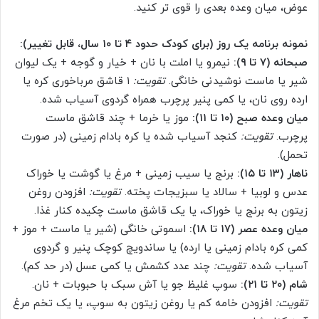
عوض، میان وعده بعدی را قوی تر کنید.
نمونه برنامه یک روز (برای کودک حدود ۴ تا ۱۰ سال، قابل تغییر):
صبحانه (۷ تا ۹):
نیمرو یا املت با نان + خیار و گوجه + یک لیوان
شیر یا ماست نوشیدنی خانگی.
تقویت:
۱ قاشق مرباخوری کره یا
ارده روی نان، یا کمی پنیر پرچرب همراه گردوی آسیاب شده.
میان وعده صبح (۱۰ تا ۱۱):
موز یا خرما + چند قاشق ماست
پرچرب.
تقویت:
کنجد آسیاب شده یا کره بادام زمینی (در صورت
تحمل).
ناهار (۱۳ تا ۱۵):
برنج یا سیب زمینی + مرغ یا گوشت یا خوراک
عدس و لوبیا + سالاد یا سبزیجات پخته.
تقویت:
افزودن روغن
زیتون به برنج یا خوراک، یا یک قاشق ماست چکیده کنار غذا.
میان وعده عصر (۱۷ تا ۱۸):
اسموتی خانگی (شیر یا ماست + موز +
کمی کره بادام زمینی یا ارده) یا ساندویچ کوچک پنیر و گردوی
آسیاب شده.
تقویت:
چند عدد کشمش یا کمی عسل (در حد کم).
شام (۲۰ تا ۲۱):
سوپ غلیظ جو یا آش سبک با حبوبات + نان.
تقویت:
افزودن خامه کم یا روغن زیتون به سوپ، یا یک تخم مرغ