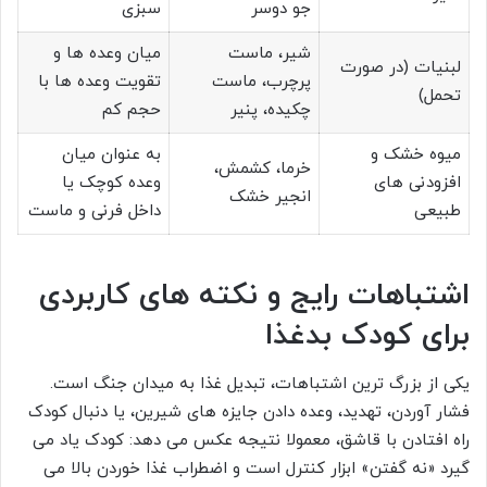
جو دوسر
سبزی
شیر، ماست
میان وعده ها و
لبنیات (در صورت
پرچرب، ماست
تقویت وعده ها با
تحمل)
چکیده، پنیر
حجم کم
میوه خشک و
به عنوان میان
خرما، کشمش،
افزودنی های
وعده کوچک یا
انجیر خشک
طبیعی
داخل فرنی و ماست
اشتباهات رایج و نکته های کاربردی
برای کودک بدغذا
یکی از بزرگ ترین اشتباهات، تبدیل غذا به میدان جنگ است.
فشار آوردن، تهدید، وعده دادن جایزه های شیرین، یا دنبال کودک
راه افتادن با قاشق، معمولا نتیجه عکس می دهد: کودک یاد می
گیرد «نه گفتن» ابزار کنترل است و اضطراب غذا خوردن بالا می