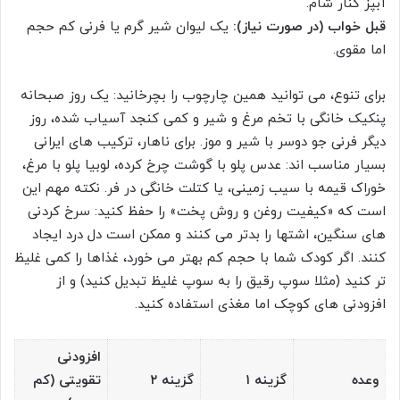
آبپز کنار شام.
قبل خواب (در صورت نیاز):
یک لیوان شیر گرم یا فرنی کم حجم
اما مقوی.
برای تنوع، می توانید همین چارچوب را بچرخانید: یک روز صبحانه
پنکیک خانگی با تخم مرغ و شیر و کمی کنجد آسیاب شده، روز
دیگر فرنی جو دوسر با شیر و موز. برای ناهار، ترکیب های ایرانی
بسیار مناسب اند: عدس پلو با گوشت چرخ کرده، لوبیا پلو با مرغ،
خوراک قیمه با سیب زمینی، یا کتلت خانگی در فر. نکته مهم این
است که «کیفیت روغن و روش پخت» را حفظ کنید: سرخ کردنی
های سنگین، اشتها را بدتر می کنند و ممکن است دل درد ایجاد
کنند. اگر کودک شما با حجم کم بهتر می خورد، غذاها را کمی غلیظ
تر کنید (مثلا سوپ رقیق را به سوپ غلیظ تبدیل کنید) و از
افزودنی های کوچک اما مغذی استفاده کنید.
افزودنی
وعده
گزینه ۱
گزینه ۲
تقویتی (کم