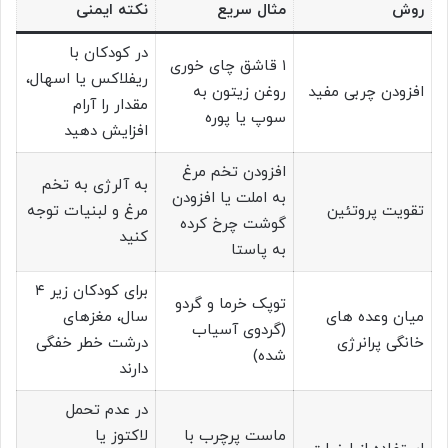
روش
مثال سریع
نکته ایمنی
در کودکان با
۱ قاشق چای خوری
ریفلاکس یا اسهال،
افزودن چربی مفید
روغن زیتون به
مقدار را آرام
سوپ یا پوره
افزایش دهید
افزودن تخم مرغ
به آلرژی به تخم
به املت یا افزودن
تقویت پروتئین
مرغ و لبنیات توجه
گوشت چرخ کرده
کنید
به پاستا
برای کودکان زیر ۴
توپک خرما و گردو
میان وعده های
سال، مغزهای
(گردوی آسیاب
خانگی پرانرژی
درشت خطر خفگی
شده)
دارند
در عدم تحمل
ماست پرچرب با
لاکتوز یا