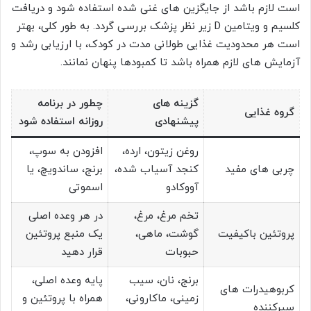
است لازم باشد از جایگزین های غنی شده استفاده شود و دریافت
کلسیم و ویتامین D زیر نظر پزشک بررسی گردد. به طور کلی، بهتر
است هر محدودیت غذایی طولانی مدت در کودک، با ارزیابی رشد و
آزمایش های لازم همراه باشد تا کمبودها پنهان نمانند.
گزینه های
چطور در برنامه
گروه غذایی
پیشنهادی
روزانه استفاده شود
روغن زیتون، ارده،
افزودن به سوپ،
چربی های مفید
کنجد آسیاب شده،
برنج، ساندویچ، یا
آووکادو
اسموتی
تخم مرغ، مرغ،
در هر وعده اصلی
پروتئین باکیفیت
گوشت، ماهی،
یک منبع پروتئین
حبوبات
قرار دهید
برنج، نان، سیب
پایه وعده اصلی،
کربوهیدرات های
زمینی، ماکارونی،
همراه با پروتئین و
سیرکننده