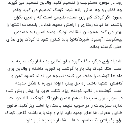
رود. در عوض، مسئولیت را تقسیم کنید: والدین تصمیم می گیرند
چه غذایی و چه زمانی ارائه شود؛ کودک تصمیم می گیرد چقدر
بخورد. اگر کودک کم وزن است، طبیعی است که والدین نگران
باشند، اما ثبات رفتاری و آرامش محیط غذا، در بلندمدت اشتها را
بهتر می کند. همچنین تنقلات نزدیک وعده اصلی (به خصوص
بیسکویت، آبمیوه، شیرکاکائو) باید کنترل شود تا کودک برای غذای
اصلی گرسنه بماند.
اشتباه رایج دیگر، حذف گروه های غذایی به خاطر یک تجربه بد
است. مثلا کودک یک بار با گوشت بد تجربه داشته و والدین برای
ماه ها گوشت را حذف می کنند؛ نتیجه می تواند کمبود آهن و
کاهش اشتها باشد. راه حل بهتر، «ارائه دوباره با شکل جدید»
است: گوشت در قالب کوفته ریزه، کتلت فرپز، یا ریش ریش شده
در سوپ. برای سبزیجات هم همین طور: اگر کودک سالاد دوست
ندارد، سبزیجات را در سوپ غلیظ، پاستا، یا املت ریز کنید. قانون
طلایی: معرفی غذاهای جدید باید آرام و چندباره باشد؛ گاهی کودک
برای پذیرفتن یک طعم، به ۱۰ تا ۱۵ بار مواجهه نیاز دارد.