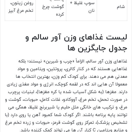
سوپ غلیظ +
روغن زیتون،
شام
گوشت چرخ
نان
تخم مرغ آبپز
کرده
لیست غذاهای وزن آور سالم و
جدول جایگزین ها
غذاهای وزن آور سالم، الزاماً «چرب و شیرین» نیستند؛ بلکه
غذاهایی هستند که در کنار کالری، پروتئین، ویتامین و مواد
معدنی هم می دهند. برای کودک کم وزن، بهترین انتخاب ها
معمولا آن هایی اند که در لقمه کوچک، انرژی و مواد مغذی زیادی
دارند. مغزها (به شکل آسیاب شده یا کره مغزها)، لبنیات پرچرب
در صورت تحمل، تخم مرغ، آووکادو، غلات کامل، حبوبات، گوشت و
مرغ، و ترکیب های خانگی مثل حلیم یا شیربرنج غلیظ، همگی می
توانند پایه برنامه باشند. اگر کودک شما کمبود آهن یا روی دارد (با
تشخیص پزشک)، تمرکز روی گوشت قرمز، حبوبات و زرده تخم مرغ
و منابع ویتامین C کنار آن ها می تواند کمک کننده باشد.