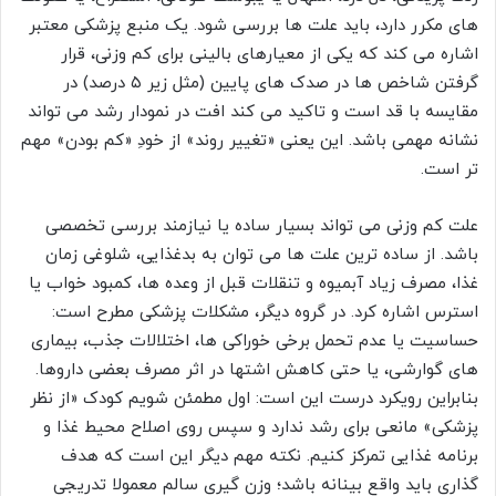
های مکرر دارد، باید علت ها بررسی شود. یک منبع پزشکی معتبر
اشاره می کند که یکی از معیارهای بالینی برای کم وزنی، قرار
گرفتن شاخص ها در صدک های پایین (مثل زیر ۵ درصد) در
مقایسه با قد است و تاکید می کند افت در نمودار رشد می تواند
نشانه مهمی باشد. این یعنی «تغییر روند» از خودِ «کم بودن» مهم
تر است.
علت کم وزنی می تواند بسیار ساده یا نیازمند بررسی تخصصی
باشد. از ساده ترین علت ها می توان به بدغذایی، شلوغی زمان
غذا، مصرف زیاد آبمیوه و تنقلات قبل از وعده ها، کمبود خواب یا
استرس اشاره کرد. در گروه دیگر، مشکلات پزشکی مطرح است:
حساسیت یا عدم تحمل برخی خوراکی ها، اختلالات جذب، بیماری
های گوارشی، یا حتی کاهش اشتها در اثر مصرف بعضی داروها.
بنابراین رویکرد درست این است: اول مطمئن شویم کودک «از نظر
پزشکی» مانعی برای رشد ندارد و سپس روی اصلاح محیط غذا و
برنامه غذایی تمرکز کنیم. نکته مهم دیگر این است که هدف
گذاری باید واقع بینانه باشد؛ وزن گیری سالم معمولا تدریجی