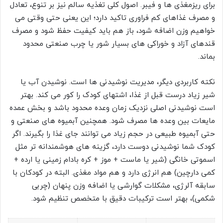
برای ریزمغذی ها و فیبر. اصول کلی تغذیه سالم نیز بر تنوع، تعادل
و مصرف غذاهای کم فراوری تاکید دارد؛ این یعنی حتی وقتی می
خواهیم وزن اضافه شود، باز هم باید کیفیت حفظ شود و مصرف
قندهای آزاد و خوراکی های بسیار شور یا چرب صنعتی محدود
بماند.
نکته کاربردی دیگر، مدیریت نوشیدنی ها است. نوشیدن آب یا
شیر زیاد درست قبل از غذا، اشتهای کودک را کور می کند. بهتر
است نوشیدنی اصلی نزدیک زمان وعده محدود باشد و بخش عمده
مایعات بین وعده ها مصرف شود. همچنین آبمیوه های صنعتی و
حتی آبمیوه طبیعی در حجم زیاد می توانند جای غذا را بگیرند. اگر
کودک شما نوشیدنی دوست دارد، گزینه های هوشمندانه تر مثل
اسموتی خانگی (شیر یا ماست + موز + کره بادام زمینی یا ارده +
کمی دارچین) هم انرژی دارد و هم مواد مغذی. البته در کودکان با
سابقه آلرژی، مشکلات گوارشی یا اضافه وزن پنهان (چربی
شکمی)، بهتر است ترکیبات دقیق با متخصص تنظیم شود.