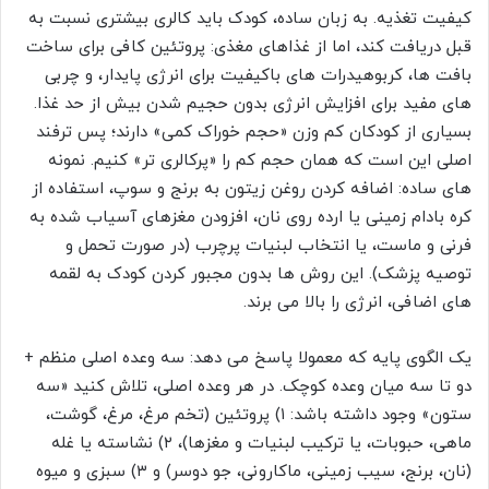
کیفیت تغذیه. به زبان ساده، کودک باید کالری بیشتری نسبت به
قبل دریافت کند، اما از غذاهای مغذی: پروتئین کافی برای ساخت
بافت ها، کربوهیدرات های باکیفیت برای انرژی پایدار، و چربی
های مفید برای افزایش انرژی بدون حجیم شدن بیش از حد غذا.
بسیاری از کودکان کم وزن «حجم خوراک کمی» دارند؛ پس ترفند
اصلی این است که همان حجم کم را «پرکالری تر» کنیم. نمونه
های ساده: اضافه کردن روغن زیتون به برنج و سوپ، استفاده از
کره بادام زمینی یا ارده روی نان، افزودن مغزهای آسیاب شده به
فرنی و ماست، یا انتخاب لبنیات پرچرب (در صورت تحمل و
توصیه پزشک). این روش ها بدون مجبور کردن کودک به لقمه
های اضافی، انرژی را بالا می برند.
یک الگوی پایه که معمولا پاسخ می دهد: سه وعده اصلی منظم +
دو تا سه میان وعده کوچک. در هر وعده اصلی، تلاش کنید «سه
ستون» وجود داشته باشد: ۱) پروتئین (تخم مرغ، مرغ، گوشت،
ماهی، حبوبات، یا ترکیب لبنیات و مغزها)، ۲) نشاسته یا غله
(نان، برنج، سیب زمینی، ماکارونی، جو دوسر) و ۳) سبزی و میوه