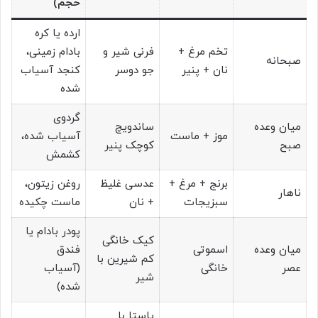
حجم)
ارده یا کره
تخم مرغ +
فرنی شیر و
بادام زمینی،
صبحانه
نان + پنیر
جو دوسر
کنجد آسیاب
شده
گردوی
میان وعده
ساندویچ
موز + ماست
آسیاب شده،
صبح
کوچک پنیر
کشمش
برنج + مرغ +
عدسی غلیظ
روغن زیتون،
ناهار
سبزیجات
+ نان
ماست چکیده
پودر بادام یا
کیک خانگی
میان وعده
اسموتی
فندق
کم شیرین با
عصر
خانگی
(آسیاب
شیر
شده)
پاستا با