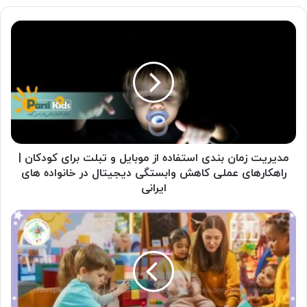
مدیریت
زمان
بندی
استفاده
از
موبایل
و
تبلت
برای
کودکان
مدیریت زمان بندی استفاده از موبایل و تبلت برای کودکان |
|
راهکارهای عملی کاهش وابستگی دیجیتال در خانواده های
راهکارهای
ایرانی
عملی
کاهش
چرا
وابستگی
روش‌های
دیجیتال
سنتی
در
دیگر
خانواده
پاسخگوی
های
کودکان
ایرانی
امروز