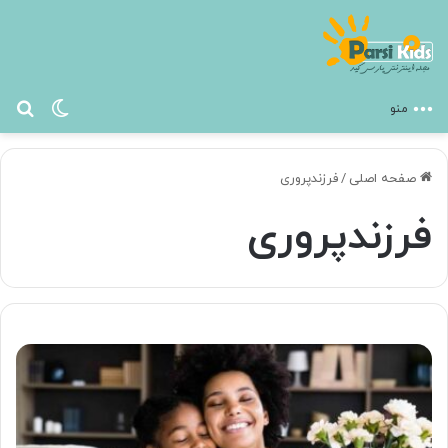
تغییر پ
جس
منو
صفحه اصلی
/
فرزندپروری
فرزندپروری