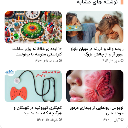
نوشته های مشابه
رابطه والد و فرزند در دوران بلوغ؛
10 ایده‌ ی خلاقانه برای ساخت
عبور آرام از چالش بزرگ
کاردستی مدرسه با یونولیت
مهر 16, 1404
اسفند 25, 1403
لوپوس: رونمایی از بیماری مرموز
کم‌کاری تیروئید در کودکان و
خود ایمنی
هرآنچه که باید بدانید
آبان 1, 1402
خرداد 15, 1402