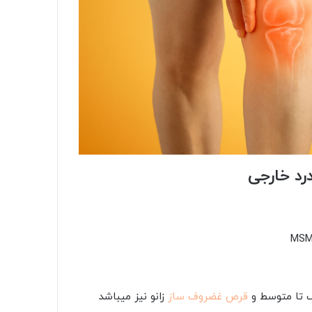
رد خارجی
ف تا متوسط و
قرص غضروف ساز
زانو نیز میباشد