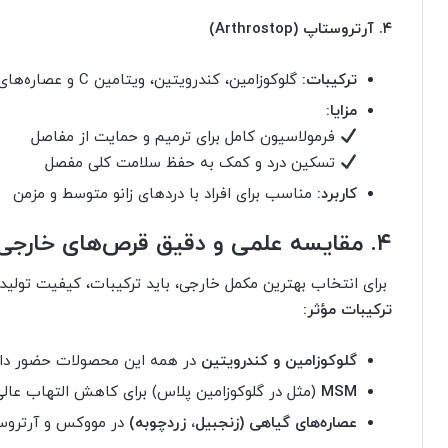
۴. آرتروستاپ (Arthrostop)
ترکیبات:
گلوکوزامین، کندرویتین، ویتامین C و عصاره‌های گیاهی
مزایا:
فرمولاسیون کامل برای ترمیم و حمایت از مفاصل
تسکین درد و کمک به حفظ سلامت کلی مفصل
کاربرد:
مناسب برای افراد با دردهای زانو متوسط و مزمن
۴. مقایسه علمی و دقیق قرص‌های خارجی
برای انتخاب بهترین مکمل خارجی، باید ترکیبات، کیفیت تولید و 
ترکیبات مؤثر:
گلوکوزامین و کندرویتین
در همه این محصولات حضور دار
MSM
(مثل در گلوکوزامین پلاس) برای کاهش التهاب عال
عصاره‌های گیاهی (زنجبیل، زردچوبه)
در مووکس و آرتروست