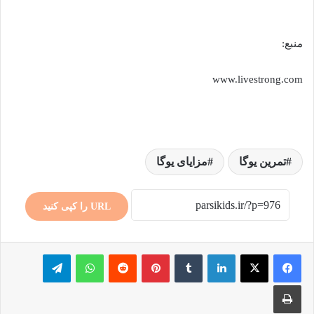
منبع:
www.livestrong.com
تمرین یوگا
مزایای یوگا
URL را کپی کنید
لینکدین
‫تامبلر
پینترست
‫رددیت
واتس آپ
تلگرام
چاپ