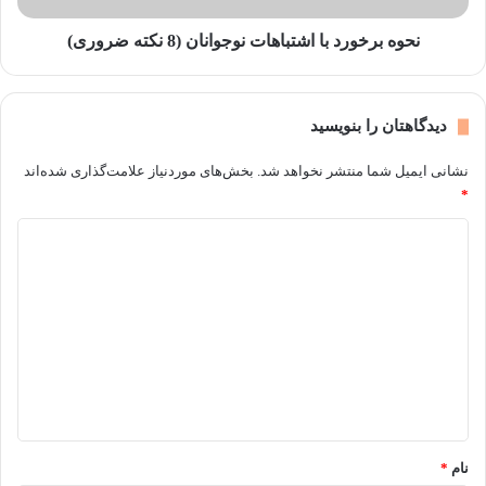
ف
ر
ز
د
نحوه برخورد با اشتباهات نوجوانان (8 نکته ضروری)
ا
ب
ی
ا
ش
ا
دیدگاهتان را بنویسید
س
ش
ن
ت
نشانی ایمیل شما منتشر نخواهد شد.
بخش‌های موردنیاز علامت‌گذاری شده‌اند
ب
*
ا
ه
د
ا
ی
ت
ن
د
و
گ
ج
و
ا
ا
ه
ن
ا
*
ن
نام
*
(