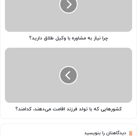
ی
ا
ز
ب
ه
م
چرا نیاز به مشاوره با وکیل طلاق دارید؟
ش
ا
ک
و
ش
ر
و
ه
ر
ب
ه
ا
ا
و
ی
ک
ی
ی
ک
ل
ه
کشورهایی که با تولد فرزند اقامت می‌دهند، کدامند؟
ط
ب
ل
ا
ا
ت
دیدگاهتان را بنویسید
ق
و