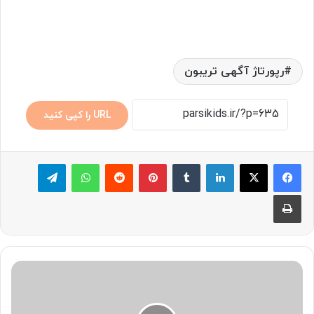
رپورتاژ آگهی تریبون
URL را کپی کنید
لینکدین
‫تامبلر
پینترست
‫رددیت
واتس آپ
تلگرام
چاپ
چ
ر
ا
ن