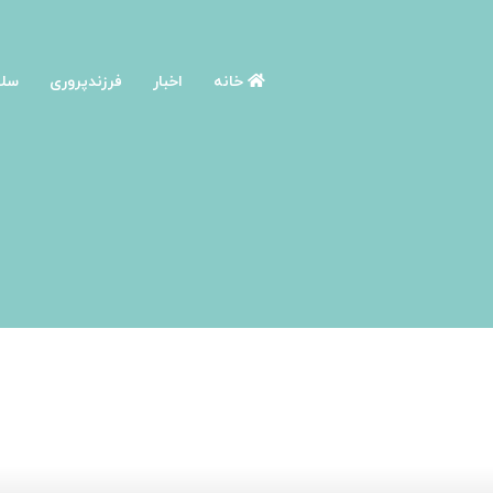
خانه
اخبار
فرزندپروری
سلا
صفحه اصلی
/
آموزش و پرورش کودک
/
مشاوره آنلاین ازدواج را ان