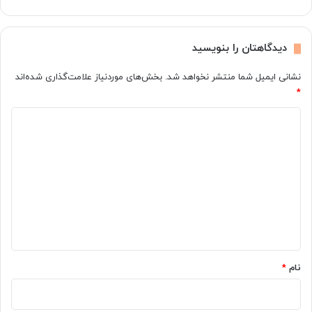
ی
ا
ک
ن
ن
ب
دیدگاهتان را بنویسید
ی
ی
م
ا
نشانی ایمیل شما منتشر نخواهد شد.
بخش‌های موردنیاز علامت‌گذاری شده‌اند
؟
م
*
و
ز
د
ی
م
ی
ک
د
ه
گ
ا
ز
ا
م
ه
ح
ی
*
ط
نام
*
ز
ی
س