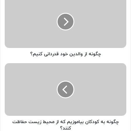
گ
و
ن
ه
ا
ز
و
ا
ل
چگونه از والدین خود قدردانی کنیم؟
د
ی
چ
ن
گ
خ
و
و
ن
د
ه
ق
ب
د
ه
ر
ک
د
و
ا
د
چگونه به کودکان بیاموزیم که از محیط زیست حفاظت
ن
ک
کنند؟