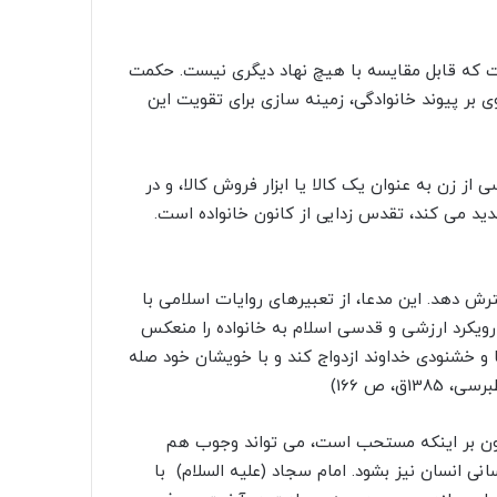
است که قابل مقایسه با هیچ نهاد دیگرى نیست. حکمت
بر پیوند خانوادگى، زمینه سازى براى تقویت این
از زن به عنوان یک کالا یا ابزار فروش کالا، و در
دید مى کند، تقدس زدایى از کانون خانواده است.
ش دهد. این مدعا، از تعبیرهاى روایات اسلامى با
رویکرد ارزشى و قدسى اسلام به خانواده را منعکس
 و خشنودى خداوند ازدواج کند و با خویشان خود صله
، ص 166)
افزون بر اینکه مستحب است، مى تواند وجوب هم
نى انسان نیز بشود. امام سجاد (علیه السلام) با