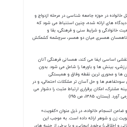
خانواده در حوزه جامعه شناسى در مرحله ازدواج و
دیدگاه هاى ارائه شده، چنین استنباط مى شود که
 خانوادگى و شرایط سنى و فرهنگى، بقا و
، و ناهمسان همسرى میان دو همسر، سرچشمه کشمکش
نقشى اساسى ایفا مى کند، همسانى فرهنگى آنان
رزشى، بینش ها و باورها را شامل مى شود. بدون
 ها و محورى ترین نقطه وفاق و همبستگى
 سوءتفاهم ها و حل آسان تر مشکلات احتمالى، و در
نه مشترک، امکان برقرارى ارتباط مثبت را دشوار مى
بستان، 1385، ص 195)
 ضامن انسجام خانواده، در ذیل عنوان «کفویت»
ویت زن و شوهر ارائه داده است. به موجب این
و اخلاقى) برخورد ایجابى، و با برخى از جنبه هاى