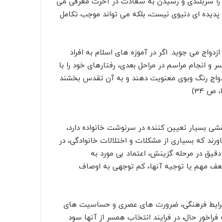
ى را سربلندى و رسیدن به سعادت در آخرت معرفى مى
فا پدیده اى دنیوى نیست، بلکه مى تواند موجب تکامل
دواج مى جوید. اگر در آموزه هاى اسلام به افراد
و انجام مراسم در مراحل بعدى، رفتارهاى خود را با
 ازدواج رنگ وبوى معنویت دهند و به آن تقدس بخشند
قشى بسیار تعیین کننده در سرنوشت خانواده دارد،
رند که بسیارى از مشکلات و اختلالات خانوادگى، در
یق در مرحله گزینش، اعتماد بى مورد به
عف مهم یا توجیه آنها، کم توجهى به اوصاف
رایط فرهنگى، ضرورت هاى عصرى و حساسیت هاى
 فراخور حال، در فرایند انتخاب همسر از آنها سود