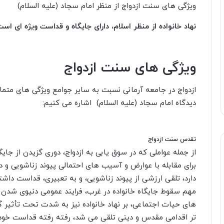
ویژگى هاى سنت ازدواج از منظر امام سجاد (علیه السلام)
نهاد خانواده از منظر اسلام، داراى جایگاه و قداست ویژه اى ا
ویژگى هاى سنت ازدواج
ازدواج در جامعه آرمانى نسبت به سایر جوامع ویژگى هاى متمایزى
دیدگاه امام سجاد (علیه السلام) اشاره مى کنیم
:
تقدس سنت ازدواج
از جمله عواملى که در سوق یابى به ازدواج، دورى گزیدن از جای
براى مقابله با عوارض و آسیب هاى احتمالى پیوند زناشویى و د
دارد، تلقى ارزشى از پیوند زناشویى، و به تعبیرى، قداست داش
مهم سقوط جایگاه خانواده در غرب، فرایند عمومى دنیوى شدن ی
هاى حیات اجتماعى، بر نهاد خانواده نیز به شدت تحت تأثیر گ
تر اقدامى مقدس و دینى تلقى مى شد، رفته رفته قداست خود ر