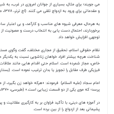
مى جویند؛ براى مثال، بسیارى از جوانان امروزى در غرب، به شیو
و مقدماتى براى ورود به ازدواج تلقى مى کنند. (اچ ترنر، 1378، ص 269)
به هرحال، معرفى شیوه هاى مناسب و کارآمد، و بى اعتبار سا
برخوردارند، احتمال دست یابى به انتخاب درست و مصونیت از گر
توجهى افزایش خواهد داد
.
نظام حقوقى اسلام، تحقیق از مجارى مختلف، گفت وگوى مستقی
شناخت هرچه بیشتر افراد خواهان زناشویى نسبت به یکدیگر م
خاص، مجاز شمرده است. اسلام حتى اقدام هایى مانند ملاقا
فیزیکى طرف مقابل را تجویز یا بدان ترغیب نموده است. (بستان، 1385، ص 173ـ74
امام سجاد (علیه السلام) فرمودند: «هرکه خواهد زن بگیرد، از 
پرسد؛ که موى یکى از دو قسمت زیبایى است.» (طبرسى، 1370، ص 200)
در آموزه هاى دینى، با تأکید فراوان بر به کارگیرى عقلانیت و
پشیمانى بعد از ازدواج را از بین برده است
.