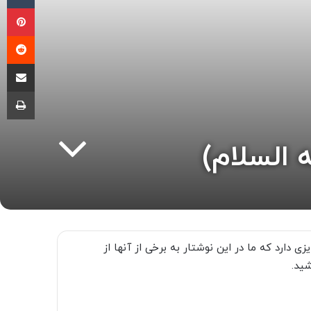
پی
‫ر
اشتراک گذ
چا
 السلام)
 دارد که ما در این نوشتار به برخى از آنها از
شید.