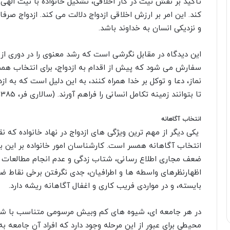
تأکید بر نقش نیت در کار اخلاقى، تشکیل خانواده با نیت اله
کند. این امر بر ارزش اخلاقى ازدواج دلالت مى کند. ازدواج صر
و نزدیکى انسان به خداوند باشد
.
این دیدگاه در مقابل نگرشى است که رشد معنوى را در دورى از از
سفارش مى شود که پیش از اقدام به ازدواج، براى انتخاب همسر 
نماز، دعا و توکل بر خدا همراه کنند، به این دلیل است که به
تا بتوانند زمینه تکامل انسانى را فراهم آورند. (سالارى فر، 1385، ص 34)
انتخاب آگاهانه
یکى دیگر از مهم ترین ویژگى هاى ازدواج در نهاد خانواده که ن
انتخاب آگاهانه همسر است. کارشناسان امور خانواده بر این باو
ضعف مجارى اطلاع رسانى، شتاب زدگى و عدم انجام مطالعات دق
اظهارنظرهاى واسطه ها و اطرافیان، جدى نگرفتن برخى نقاط ض
بایسته، و در مواردى فریب کارى و اغفال آگاهانه ریشه دارد
.
در هر جامعه اى، شیوه هاى کم وبیش مرسومى متناسب با ش
محیطى براى عبور از این مرحله وجود دارد که افراد آن جامعه به