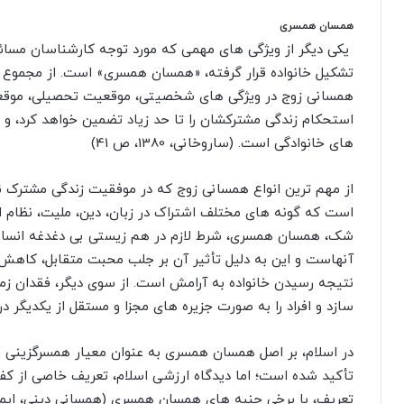
همسان همسرى
یکى دیگر از ویژگى هاى مهمى که مورد توجه کارشناسان مسائل 
تشکیل خانواده قرار گرفته، «همسان همسرى» است. از مجموع 
همسانى زوج در ویژگى هاى شخصیتى، موقعیت تحصیلى، موقعیت
استحکام زندگى مشترکشان را تا حد زیاد تضمین خواهد کرد
هاى خانوادگى است. (ساروخانى، 1380، ص 41)
از مهم ترین انواع همسانى زوج که در موفقیت زندگى مشترک 
است که گونه هاى مختلف اشتراک در زبان، دین، ملیت، نظام ا
شک، همسان همسرى، شرط لازم در هم زیستى بى دغدغه انسان
آنهاست و این به دلیل تأثیر آن بر جلب محبت متقابل، کاهش
نتیجه رسیدن خانواده به آرامش است. از سوى دیگر، فقدان زمی
سازد و افراد را به صورت جزیره هاى مجزا و مستقل از یکدیگر درمى آورد. (
در اسلام، بر اصل همسان همسرى به عنوان معیار همسرگزینى و
تأکید شده است؛ اما دیدگاه ارزشى اسلام، تعریف خاصى از کف
تعریف، با برخى جنبه هاى همسان همسرى (همسانى دینى، ایمانى 