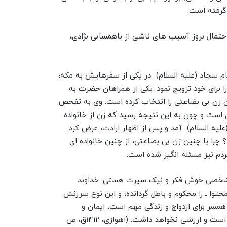
 گرفته است
.
حتمال بروز آسیب هاى ناشى از ناهمسانى نژادى،
امام سجاد (علیه السلام) در یکى از سفرهایش به مکه،
 را براى خود تزویج نمود. یکى از همراهان حضرت به
 زن بى بضاعتى را انتخاب کرده است. وى به تفحص
ى است و چون به این نتیجه رسید که زن از خانواده
لیه السلام) آمد و پس از اظهار ارادت، عرض کرد:
؟ چرا با چنین زن بى بضاعتى، از چنین خانواده اى
مردم نیز مسئله انگیز شده است
.
تو شخصى خوش فکر و نیک سیرت هستى. خداوند
حتوا ـ را محکوم و باطل گردانده، و این نوع سرزنش
مسر براى ازدواج و زندگى مهم است، ایمان و
تقواست و آنچه امروز مردم به آن مى اندیشند، افکار جاهلیت است و ارزشى نخواهد داشت. (اهوازى، 1412ق، ص