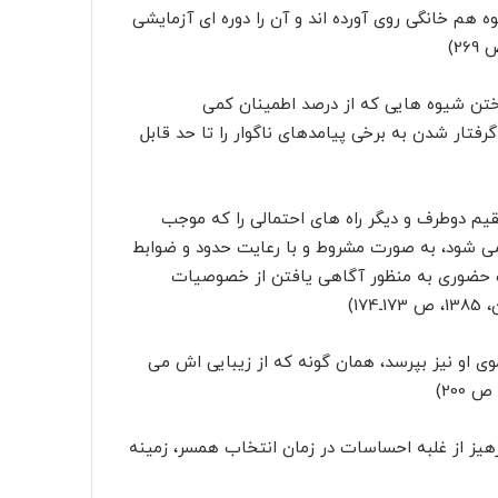
ه هم خانگى روى آورده اند و آن را دوره اى آزمایشى
ختن شیوه هایى که از درصد اطمینان کمى
فتار شدن به برخى پیامدهاى ناگوار را تا حد قابل
م دوطرف و دیگر راه هاى احتمالى را که موجب
ى شود، به صورت مشروط و با رعایت حدود و ضوابط
ت حضورى به منظور آگاهى یافتن از خصوصیات
1)
موى او نیز بپرسد، همان گونه که از زیبایى اش مى
 پرهیز از غلبه احساسات در زمان انتخاب همسر، زمینه