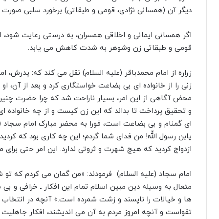
دیگر آن (همسانى نژادى، قومى و طبقاتى) برخورد سلبى صورت
اگر همسانى ایمانى و اخلاقى همسران، به درستى رعایت شود، ا
قومى و طبقاتى زن وشوهر به شدت کاهش مى یابد
.
زراره از امام محمدباقر (علیه السلام) نقل مى کند که: پدرش، 
زنى را از خانواده اى بى بضاعت خواستگارى کرد و بعد از آن، او
محض آگاهى از این امر، بسیار ناراحت شد که چرا حضرت چنین
و تحقیق پرداخت تا بداند که این زن کیست و از چه خانواده ا
اى گمنام و بى بضاعت است، فورا به محضر مبارک امام سجاد (ع
یابن رسول اللّه! من فداى شما گردم؛ این چه کارى بود که کردید
ازدواج کردید که هیچ شهرت و ثروتى ندارد. این امر حتى براى 
امام سجاد (علیه السلام) فرمودند: «من گمان مى کردم که 
متعال به وسیله دین مبین اسلام تمام این افکار ـ خرافى و بى م
ها و خیالات را ناپسند و زشت شمرده است.» آنچه در انتخاب ه