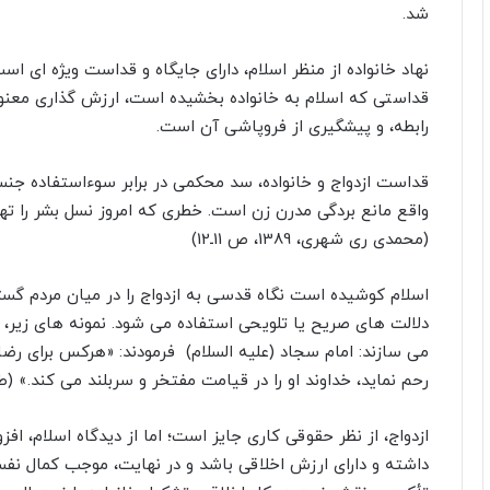
شد
.
نهاد خانواده از منظر اسلام، داراى جایگاه و قداست ویژه اى 
قداستى که اسلام به خانواده بخشیده است، ارزش گذارى معنوى 
رابطه، و پیشگیرى از فروپاشى آن است
.
قداست ازدواج و خانواده، سد محکمى در برابر سوءاستفاده جنسى 
واقع مانع بردگى مدرن زن است. خطرى که امروز نسل بشر را ته
(محمدى رى شهرى، 1389، ص 11ـ12)
اسلام کوشیده است نگاه قدسى به ازدواج را در میان مردم گستر
دلالت هاى صریح یا تلویحى استفاده مى شود. نمونه هاى زیر، 
مى سازند: امام سجاد (علیه السلام) فرمودند: «هرکس براى رضا
رحم نماید، خداوند او را در قیامت مفتخر و سربلند مى کند.» (طبرسى، 1385ق
ازدواج، از نظر حقوقى کارى جایز است؛ اما از دیدگاه اسلام، 
داشته و داراى ارزش اخلاقى باشد و در نهایت، موجب کمال نفسا