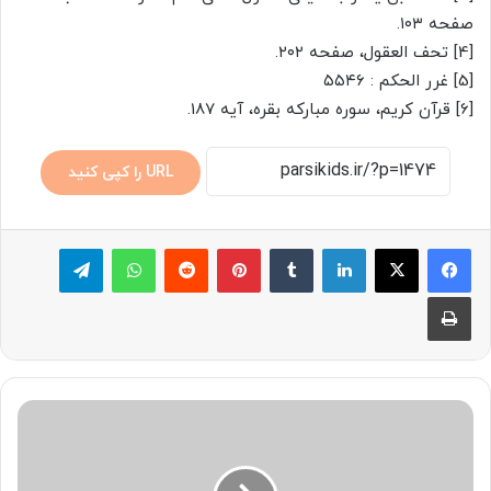
صفحه ۱۰۳.
[4] تحف العقول، صفحه ۲۰۲.
[5] غرر الحکم : ۵۵۴۶
[6] قرآن کریم، سوره مبارکه بقره، آیه 187.
URL را کپی کنید
لینکدین
‫تامبلر
پینترست
‫رددیت
واتس آپ
تلگرام
چاپ
خ
ص
و
ص