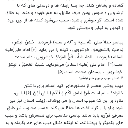
گشاده و بشاش کنند. چه بسا رابطه ها و دوستی های که با
ترشرویی و عبوس بودن طرف مقابل، به هم خورده و منجر به طلاق
شده است. اگر خوشرو باشید، سبب می‌شود کینه ها از بین برود
و تبدیل به نیکی و دوستی شود.
پیامبر خدا( صلى الله علیه و آله و سلم) فرمودند : حُسْنُ البِشْرِ ،
یَذهَبُ بالسَّخِیمةِ . خوشرویى ، کینه را مى زداید .[3] امام على(علیه
السلام) فرمودند : البَشاشةُ ، فَخُّ المَوَدّةِ .خوشرویى ، دام محبّت
است.[4] امام على (علیه السلام) می‌فرماید: سَببُ المَحبّةِ ، البِشرُ
.خوشرویى ، ریسمان محبّت است.[5]
4. دنبال عیب جویی هم نباشید
عیب پوشی همسر از دستورهای اکید اسلام برای داشتن
خانوادۀسالم است.هُنَّ لِباسٌ لَکُمْ وَ أَنْتُمْ لِباسٌ لَهُنَّ. [6] لباس،
علاوه بر این که عیوب انسان را می پوشاند، زینت انسان نیز می
شود و او را از گزند آفت ها حفظ می کند. همسر محبوب نیز طبق
معرفی قرآن، باید مانند لباسی مناسب برای همسرش باشد و عیب
های یکدیگر را بپوشانند، نه اینکه دنبال عیب های هم بگردند و به