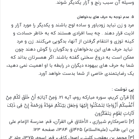
وسیله آن سبب رنج و آزار یکدیگر شوند.
5. عدم توجه به حرف های بدخواهان
مرد و زن نباید زودباور و ساده لوح باشند و یکدیگر را مورد آزار و
اذیت قرار دهند . چه بسا افرادی هستند که به خاطر حسادت و
کینه توزی و انتقام گرفتن از آنها، بدگویی می‌کنند. زن و مرد
نباید حرف های این بدخواهان و بدگویان را گوش دهند چون
ممکن است به دروغ سخنی گفته باشند. اگر همسرتان بداند که
شما به حرف های بیهوده دیگران در رابطه با او اهمیت نمی دهید،
یک رضایتمندی خاصی از شما بدست خواهد آورد.
پی نوشت :
[1] قرآن کریم، سوره مبارکه روم، آیه 21. وَمِنْ آیَاتِهِ أَنْ خَلَقَ لَکُمْ مِنْ
أَنْفُسِکُمْ أَزْوَاجًا لِتَسْکُنُوا إِلَیْهَا وَجَعَلَ بَیْنَکُمْ مَوَدَّةً وَرَحْمَةً إِنَّ فِی ذَلِکَ
لَآیَاتٍ لِقَوْمٍ یَتَفَکَّرُونَ.
[2] ناصرمکارم شیرازی ، الأخلاق فی القرآن، قم: مدرسة الإمام علی
بن ابی طالب (علیه‌السلام) ۱۴۲۵ق ۱۳۸۴، صفحه 123.
[3] محمد بن یعقوب کلینی، اصول کافی، قم: اسوه، 1375، جلد 2،