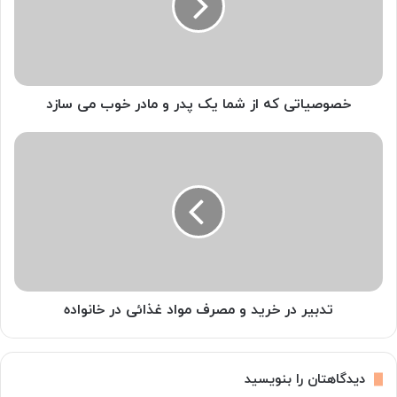
ی
ا
ت
ی
ک
ه
خصوصیاتی که از شما یک پدر و مادر خوب می سازد
ا
ز
ت
ش
د
م
ب
ا
ی
ی
ر
ک
د
پ
ر
د
خ
ر
ر
و
ی
تدبیر در خرید و مصرف مواد غذائی در خانواده
م
د
ا
و
د
م
دیدگاهتان را بنویسید
ر
ص