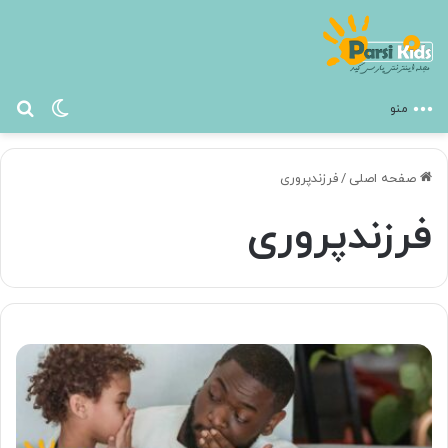
تغییر پ
جس
منو
صفحه اصلی
/
فرزندپروری
فرزندپروری