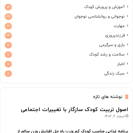
ب
آموزش و پرورش کودک
72
ر
ا
نوجوانی و روانشناسی نوجوان
34
ی
مهارت
31
پ
ی
فرزندپروری
23
ش
بازی و سرگرمی
21
گ
ی
سلامت و رشد کودک
11
ر
اخبار
11
ی
ا
سبک زندگی
11
ز
آ
ن
نوشته های تازه
اصول تربیت کودک سازگار با تغییرات اجتماعی
اسفند 4, 1404
برنامه غذایی مناسب کودک کم وزن؛ راه حل افزایش وزن سالم از