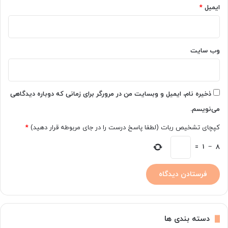
ایمیل
*
،
ن
ح
و
ه
وب‌ سایت
ت
ش
خ
ی
ذخیره نام، ایمیل و وبسایت من در مرورگر برای زمانی که دوباره دیدگاهی
ص
می‌نویسم.
و
ر
کپچای تشخیص ربات (لطفا پاسخ درست را در جای مربوطه قرار دهید)
*
ا
ه‌
8
−
1
=
ک
ا
ر
ه
ا
ی
دسته بندی ها
ی