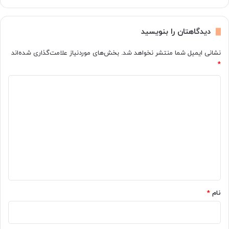
د
د
ش
ر
ا
ک
دیدگاهتان را بنویسید
ه
و
س
د
نشانی ایمیل شما منتشر نخواهد شد.
بخش‌های موردنیاز علامت‌گذاری شده‌اند
ی
ک
*
ب‌
ا
ز
ن
د
م
و
ی
ن
ی
ن
و
د
ی
ز
گ
ا
د
ا
ا
ه
ن
؛
*
ع
نام
*
ل
ا
ئ
م