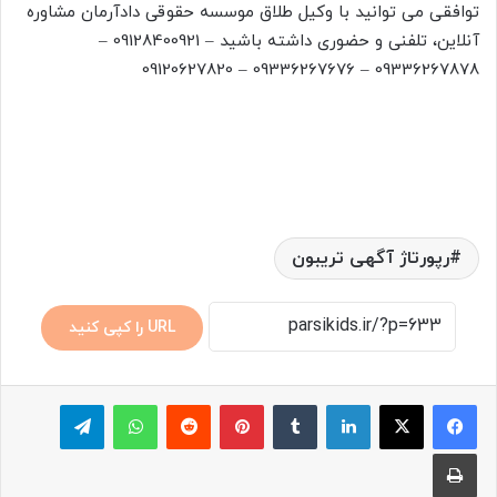
توافقی می توانید با وکیل طلاق موسسه حقوقی دادآرمان مشاوره
آنلاین، تلفنی و حضوری داشته باشید – 09128400921 –
09336267878 – 09336267676 – 09120627820
رپورتاژ آگهی تریبون
URL را کپی کنید
لینکدین
‫تامبلر
پینترست
‫رددیت
واتس آپ
تلگرام
چاپ