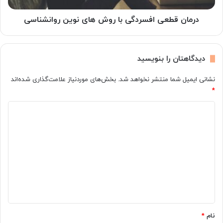
ر
ی
ر
ا
درمان قطعی افسردگی با روش های نوین روانشناسی
س
ف
ی
س
ع
ر
دیدگاهتان را بنویسید
و
د
ا
گ
نشانی ایمیل شما منتشر نخواهد شد.
بخش‌های موردنیاز علامت‌گذاری شده‌اند
ر
ی
*
ض
ب
آ
ا
د
ن
ر
و
ی
ش
د
ه
گ
ا
ی
ا
ن
ه
و
ی
*
ن
نام
*
ر