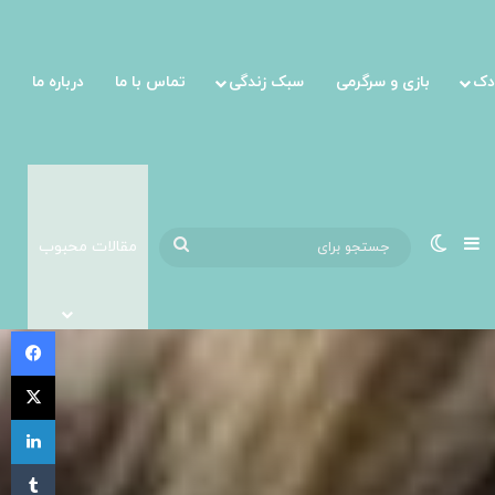
دک
بازی و سرگرمی
سبک زندگی
تماس با ما
درباره ما
ست؟
نوارکناری
تغییر پوسته
جستجو
مقالات محبوب
برای
فی
X
لی
‫تا