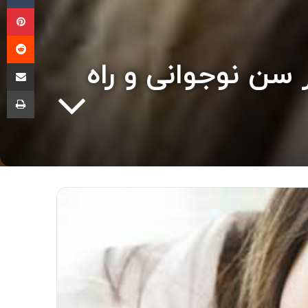
پی
‫ر
 سن نوجوانی و راه
اشتراک گذا
چا