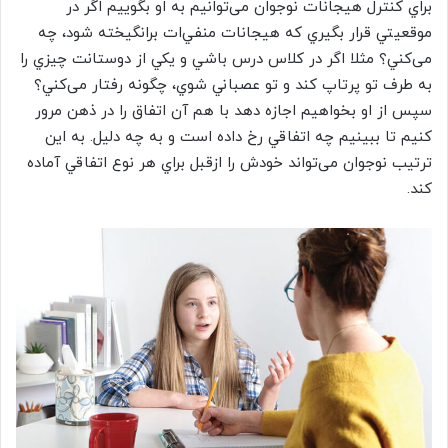
براي كنترل هيجانات نوجوان می‌توانيم به او بگوييم اگر در
موقعیتي قرار بگيري كه هيجانات منفي‌ات برانگيخته شود، چه
می‌كني؟ مثلا اگر در كلاس درس باشي و يكي از دوستانت چيزي را
به طرف تو پرتاپ كند و تو عصباني شوي، چگونه رفتار می‌كني؟
سپس از او بخواهيم اجازه دهد با هم آن اتفاق را در ذهن مرور
كنيم تا ببينيم چه اتفاقي رخ داده است و به چه دليل. به اين
ترتيب نوجوان می‌تواند خودش را ازقبل براي هر نوع اتفاقي آماده
كند.