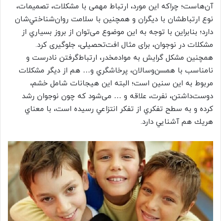
آن‌هاست؛ چراکه این مورد، ارتباط مهمی با مشکلات، تصمیمات،
نوع ارتباطشان با ديگران و همچنين با سلامت روان‌شناختي‌شان
دارد؛ بنابراين با توجه به اين موضوع می‌توان از بروز بسياري از
مشكلات در نوجوان، برای مثال افت‌تحصیلی، جلوگیری کرد.
همچنين مشكل گرايش به موادمخدر، ارتباط‌گرفتن نادرست و
نامناسب با همسن‌وسالان، پرخاشگري و… هم از ديگر مشكلات
مربوط به اين سنين است؛ البته اين هيجانات شامل خشم،
دوست‌داشتن، نفرت، علاقه و … می‌شود كه چون نوجوان رشد
كرده و به سطح تفكري از تفكر انتزاعي رسيده است، با معناي
هريك هم آشنايي دارد.