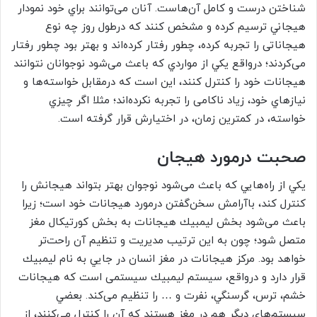
شناختن درست و کامل آن‌هاست. آنان می‌توانند براي خود نمودار
هيجاني ترسيم کرده و مشخص کنند که درطول روز چه نوع
هیجاناتی را تجربه کرده، چطور رفتار کرده‌اند و بهتر بود چطور رفتار
می‌کردند؛ درواقع يكي از مواردي كه باعث می‌شود نوجوانان نتوانند
هيجانات خود را كنترل كنند، اين است كه درمقابل خواسته‌ها و
نيازهاي خود، زیاد ناكامی‌ را تجربه نكرده‌اند؛ مثلا اگر چيزي
خواسته، در كمترين زمان، در اختيارش قرار گرفته است.
صحبت درمورد هیجان
يكي از راه‌هايي كه باعث می‌شود نوجوان بهتر بتواند هيجانش را
كنترل كند، باآرامش سخن‌گفتن درمورد هیجانات خود است؛ زيرا
باعث می‌شود بخش ليمبيك هيجانات به بخش كورتيكال مغز
متصل شود؛ چون به اين ترتيب مديريت و تنظيم آن راحت‌تر
خواهد بود. مركز هيجانات در مغز انسان در جايي به نام ليمبيك
قرار دارد و درواقع، سيستم ليمبيك سيستمی ‌است كه هيجانات
خشم، ترس، گرسنگي، نفرت و … را تنظيم می‌كند. بعضي
سيستم‌هاي ديگر هم در مغز هستند كه آن را كنترل می‌كنند، از