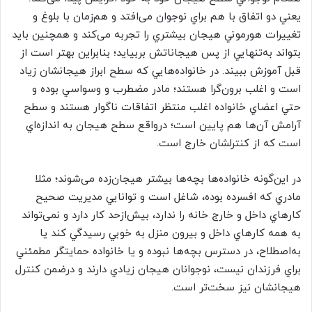
يعني دو اتفاق با هم براي نوجوان می‌افتد و هم‌زمان با بلوغ و
تغييرات هورموني هيجان بيشتري را تجربه می‌كند و همچنين بايد
بتواند به‌تنهايي از پس هيجاناتش بربيايد؛ بنابراين بهتر است از
قبل آموزش ببیند. در خانواده‌هايي كه سطح ابراز هيجانشان زياد
است و اغلب برون‌گرا هستند؛ مادر مضطرب و وسواسي بوده و
حتي اعضاي خانواده اغلب منتظر اتفاقات ناگوار هستند و سطح
آرامش آن‌ها هم پايين است؛ در‌واقع سطح هيجان به اندازه‌اي
است كه از كنترلشان خارج است.
در اين‌گونه خانواده‌ها ‌بچه‌ها بيشتر هيجان‌زده می‌شوند؛ مثلا
مادري كه افسرده بوده، شاغل است و توانايي مديريت صحيح
كارهاي داخل و خارج خانه را ندارد‌، بيش‌ازحد كار دارد و نمی‌تواند
به همه كارهاي داخل و بيرون منزل به خوبي رسيدگي كند یا
به‌اصطلاح، در دسترس بچه‌ها نبوده و يا خانواده حمايتگر مطمئني
براي فرزندان نيست، نوجوانان هيجان زيادي دارند و درضمن كنترل
هیجانشان نیز سخت‌تر است.