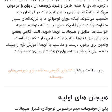
، ترس، شادي يا خشم خاص و غير‌قابل‌وصف آن دوران را فراموش
مي‌كنند و هنگام رويارويي با اين هيجانات در فرزندان خود
متعجب می‌شوند. اينكه دوران نوجواني ما با فرزندانمان بسيار
متفاوت باشد‌، دليل قانع‌كننده‌اي نيست كه نتوانيم متوجه
خواسته‌ها، علايق و هيجانات آن‌ها شويم. البته گاهي بعضي
نوجوانان نيز رفتارها و هيجانات خاصي دارند كه بهتر است
والدين براي برخورد درست و مناسب با آن‌ها آموزش لازم را ببينند
تا هم براي خودشان و هم برای فرزندانشان یاری‌دهنده باشد.
برای مطالعه بیشتر
: 24 بازی ‌گروهی مختلف برای دورهمی‌های
دوستانه
هيجان های اوليه
يكي از موضوعات مهم درخصوص نوجوانان، كنترل هيجانات