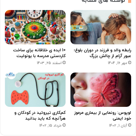
نوشته های مشابه
رابطه والد و فرزند در دوران بلوغ؛
10 ایده‌ ی خلاقانه برای ساخت
عبور آرام از چالش بزرگ
کاردستی مدرسه با یونولیت
مهر 16, 1404
اسفند 25, 1403
لوپوس: رونمایی از بیماری مرموز
کم‌کاری تیروئید در کودکان و
خود ایمنی
هرآنچه که باید بدانید
آبان 1, 1402
خرداد 15, 1402