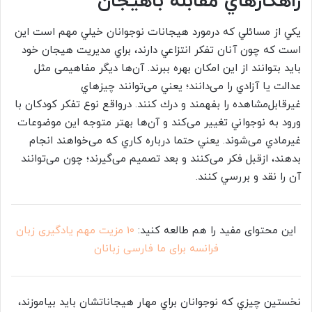
راهكارهاي مقابله باهیجان
يكي از مسائلي كه درمورد هيجانات نوجوانان خيلي مهم است اين
است كه چون آنان تفكر انتزاعي دارند، براي مديريت هيجان خود
بايد بتوانند از اين امكان بهره ببرند. آن‌ها ديگر مفاهيمی‌ مثل
عدالت يا آزادي را می‌دانند؛ يعني می‌توانند چيزهاي
غيرقابل‌مشاهده را بفهمند و درك كنند. درواقع نوع تفكر كودكان با
ورود به نوجواني تغيير می‌كند و آن‌ها بهتر متوجه اين موضوعات
غيرمادي می‌شوند. يعني حتما درباره كاري كه می‌خواهند انجام
بدهند، ازقبل فكر می‌كنند و بعد تصميم می‌گيرند؛ چون می‌توانند
آن را نقد و بررسي كنند.
این محتوای مفید را هم طالعه کنید:
10 مزیت مهم یادگیری زبان
فرانسه برای ما فارسی زبانان
نخستين چيزي كه نوجوانان براي مهار هيجاناتشان بايد بياموزند،