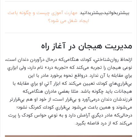
بیشتربخوانید،بیشتربدانید
: مهارت آموزی چیست و چگونه باعث
ایجاد شغل می شود؟
مديريت هيجان در آغاز راه
ازلحاظ روان‌شناختي، كودك هنگامی‌كه درحال درآوردن دندان است،
نوعی هيجان را تجربه می‌كند که «تجربه درد» نام دارد، ولی ابزاري
براي مقابله با آن ندارد. درواقع نحوه برخورد مادر با اين‌
بي‌قراري‌هاي كودك تعيين می‌كند كه ابزار آتي او براي مقابله با
هيجانات بايد چگونه باشد. مثلا بعضي مادران هنگامی‌كه
فرزندشان دندان درمی‌آورد و بي‌قرار است، از خود او هم بي‌قرارتر
می‌شوند و همين باعث مي‌شود بي‌قراري كودك كمرنگ نشود؛
درحالی‌که مادر ديگري آرامش دارد و به نوعي حواس کودک را پرت
می‌كند كه از درد فاصله بگيرد.