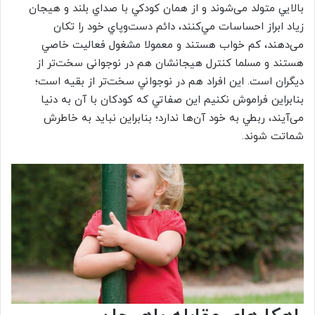
بالايي متولد می‌شوند و از همان كودكي با صداي بلند و هيجان
زياد ابراز احساسات مي‌كنند، دائم دست‌و‌پاي خود را تكان
می‌دهند، كم خواب هستند و معمولا مشغول فعاليت خاصي
هستند و مسلما كنترل هيجانشان هم در نوجوانی سخت‌تر از
دیگران است. اين افراد هم در نوجواني سخت‌تر از بقيه است؛
بنابراین فراموش نكنيم اين صفاتي كه كودكان با آن به دنيا
می‌آيند، ربطي به خود آن‌ها ندارد؛ بنابراين نبايد به خاطرش
شماتت شوند.