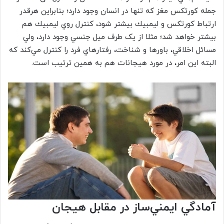
جمله كورتكس مغز که تنها در انسان‌ وجود دارد؛ بنابراين هرقدر
ارتباط كورتكس و ليمبيك بيشتر شود، كنترل روي ليمبيك هم
بيشتر خواهد شد؛ مثلا از یک طرف ميل جنسي وجود دارد، ولي
مسائل اخلاقي، باورها و شناخت، رفتارهاي فرد را كنترل مي‌كند که
البته این امر، در مورد هيجانات هم به همين ترتيب است.
آمادگي ايمني‌ساز در مقابل هیجان