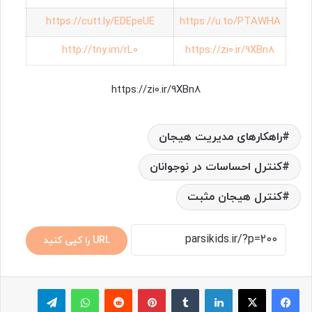
https://cutt.ly/EDEpeUE
https://u.to/PTAWHA
http://tny.im/rL0
https://zi0.ir/9XBn8
https://zi0.ir/9XBn8
راهکارهای مدیریت هیجان
کنترل احساسات در نوجوانان
کنترل هیجان مثبت
URL را کپی کنید
لینکدین
‫تامبلر
پینترست
‫رددیت
واتس آپ
تلگرام