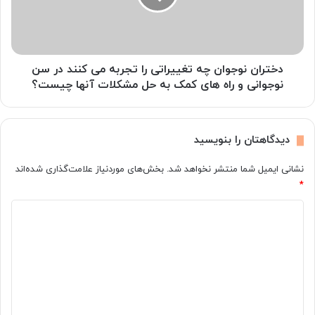
تجربه
می
کنند
در
سن
دختران نوجوان چه تغییراتی را تجربه می کنند در سن
نوجوانی
نوجوانی و راه های کمک به حل مشکلات آنها چیست؟
و
راه
های
دیدگاهتان را بنویسید
کمک
به
نشانی ایمیل شما منتشر نخواهد شد.
بخش‌های موردنیاز علامت‌گذاری شده‌اند
حل
*
مشکلات
آنها
د
چیست؟
ی
د
گ
ا