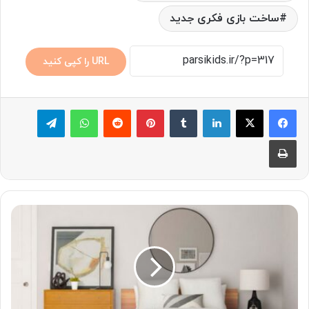
ساخت بازی فکری جدید
URL را کپی کنید
لینکدین
‫تامبلر
پینترست
‫رددیت
واتس آپ
تلگرام
چاپ
طراحی
دکوراسیون
اتاق
خواب
کوچک
با
چند